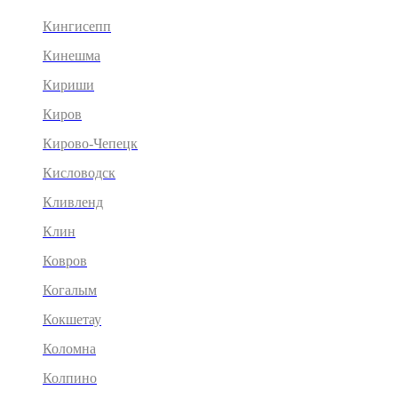
Кингисепп
Кинешма
Кириши
Киров
Кирово-Чепецк
Кисловодск
Кливленд
Клин
Ковров
Когалым
Кокшетау
Коломна
Колпино