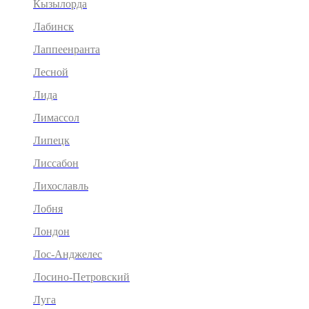
Кызылорда
Лабинск
Лаппеенранта
Лесной
Лида
Лимассол
Липецк
Лиссабон
Лихославль
Лобня
Лондон
Лос-Анджелес
Лосино-Петровский
Луга