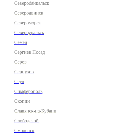
Северобайкальск
Северодвинск
Североморск
Североуральск
Семей
Сергиев Посад
Серов
Серпухов
Сеул
Симферополь
Скопин
Славянск-на-Кубани
Слободской
Смоленск