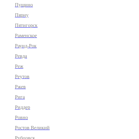
Пущино
Пярну
Пятигорск
Раменское
Раунд-Рок
Ревда
Реж
Реутов
Ржев
Рига
Риддер
Ровно
Ростов Великий
Рубцовск