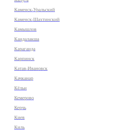
Каменск-Уральский
Каменск-Шахтинский
Камышлов
Кандалакша
Караганда
Карпинск
Катав-Ивановск
Качканар
Кёльн
Кемерово
Керчь
Киев
Киль