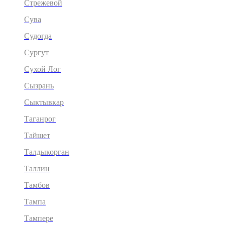
Стрежевой
Сува
Судогда
Сургут
Сухой Лог
Сызрань
Сыктывкар
Таганрог
Тайшет
Талдыкорган
Таллин
Тамбов
Тампа
Тампере